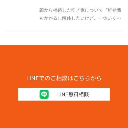
親から相続した空き家について「維持費
もかかるし解体したいけど、一体いくら
費用がかかるのか…」とお悩みではあり
ませんか。 相続した空き家の解体費用
は、千葉県にある木造30坪の家で本体工
事100万円強がひとつの目安です。 高
[…]
LINEでのご相談はこちらから
LINE無料相談