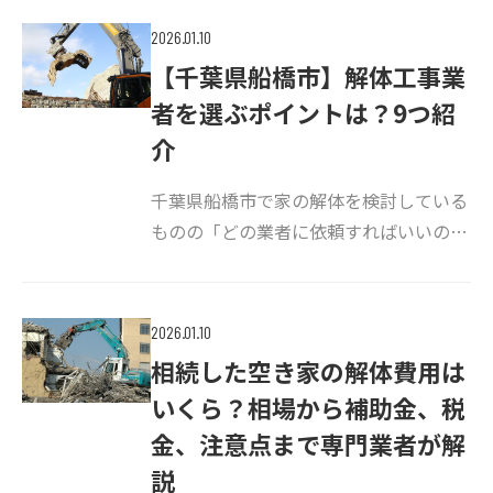
ンの停止など、普段なじみのない手続き
2026.01.10
が山積みです。 もし手続きを忘れてしま
【千葉県船橋市】解体工事業
う […]
者を選ぶポイントは？9つ紹
介
千葉県船橋市で家の解体を検討している
ものの「どの業者に依頼すればいいの
か」「どうやって信頼できる業者を見つ
けたらいいのか」と不安を感じていませ
んか。 解体工事は一生のうち何度も経
2026.01.10
験するものではないため、業者の選び方
相続した空き家の解体費用は
がわか […]
いくら？相場から補助金、税
金、注意点まで専門業者が解
説