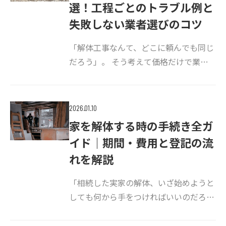
選！工程ごとのトラブル例と
失敗しない業者選びのコツ
「解体工事なんて、どこに頼んでも同じ
だろう」。 そう考えて価格だけで業者
を選び、後から多額の追加費用を請求さ
れたり、近隣住民との関係が修復不可能
になったりするケースは少なくありませ
2026.01.10
ん。 解体工事は、粉じん・騒音・重機
家を解体する時の手続き全ガ
作業 […]
イド｜期間・費用と登記の流
れを解説
「相続した実家の解体、いざ始めようと
しても何から手をつければいいのだろ
う」 そんなお悩みはありませんか？ 解
体工事には、役所への届出やライフライ