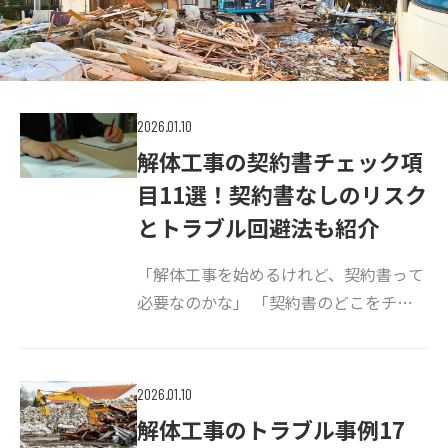
2026.01.10
解体工事の契約書チェック項
目11選！契約書なしのリスク
とトラブル回避法も紹介
「解体工事を始めるけれど、契約書って
必要なのかな」 「契約書のどこをチェ
ックすればよいのだろう」 不安を感じ
ている方は多いでしょう。 解体工事を口
約束だけで進めると、追加請求や工期遅
2026.01.10
延といったトラブルに巻き込まれるリス
解体工事のトラブル事例17
ク […]